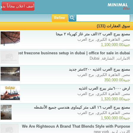
أضف اعلان مجاناً بدو
Refine
سوق العقارات (131)
مصنع ببرج العرب ١٢الف متر غاز كهرباء ٢ ميجا
مصر, القاهرة الكبري, برج العرب
جنية1,100,000.00
Best freezone business setup in dubai | office for sale in dubai
الامارات, الشارقة, Dubai
مصنع ببرج العرب اغذيه ٤٢٠٠متر جديد
مصر, القاهرة الكبري, برج العرب
جنية350,000.00
ارض ٦٠٠٠متر ببرج العرب اغذيه
مصر, القاهرة الكبري, برج العرب
جنية1,320,000.00
مصنع ببرج العرب ١٦ الف متر كيماوى هندسي جميع الأنشطه
مصر, القاهرة الكبري, برج العرب
جنية1,500,000.00
We Are Righteous A Brand That Blends Style with Purpose
الاردن, اربد, new york