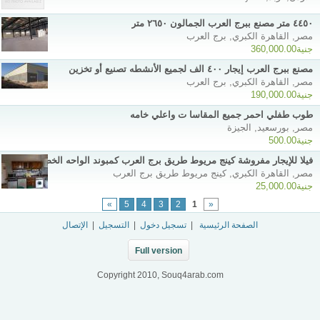
٤٤٥٠ متر مصنع ببرج العرب الجمالون ٢٦٥٠ متر
مصر, القاهرة الكبري, برج العرب
جنية360,000.00
مصنع ببرج العرب إيجار ٤٠٠ الف لجميع الأنشطه تصنيع أو تخزين
مصر, القاهرة الكبري, برج العرب
جنية190,000.00
طوب طفلي احمر جميع المقاسا ت واعلي خامه
مصر, بورسعيد, الجيزة
جنية500.00
فيلا للإيجار مفروشة كينج مريوط طريق برج العرب كمبوند الواحه الخضراء
مصر, القاهرة الكبري, كينج مريوط طريق برج العرب
جنية25,000.00
»
5
4
3
2
1
«
الصفحة الرئيسية
|
تسجيل دخول
|
التسجيل
|
الإتصال
Full version
Copyright 2010, Souq4arab.com