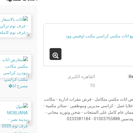
4
1
Re
القاهرة الكبري
10
 فرنتشر Office Wood Furniture 01003755888معارض اثاث مكتبي متكامل - فرش مقرات ادارية - مكاتب
خلايا عمل - كراسي مديرين وموظفين - ستائر مكتبية -
ان عام كامل على المنتجات - شحن وتوريد مجانى -
4