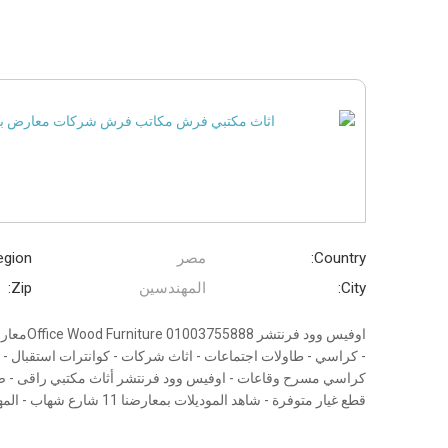
Country:
مصر
gion:
City:
المهندسين
Zip:
اوفيس وود
- كراسي - طاولات اجتماعات - اثاث شركات - كوانترات استقبال - 
كراسي مسرح وقاعات - اوفيس وود فرنتشر أثاث مكتبي راقى - ضم
قطع غيار متوفرة - شاهد الموديلات بمعارضنا 11 شارع شهاب - المهندسين 01003755888 - 0233381184