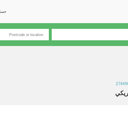
حسا
ريكي