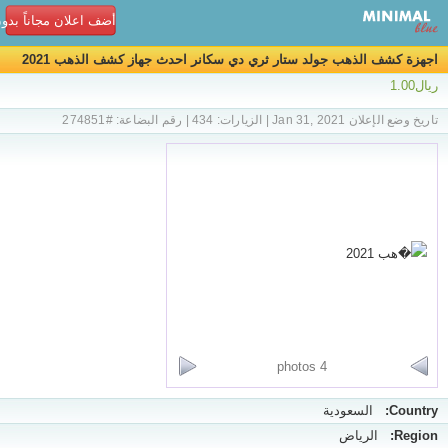
أضف اعلان مجاناً بدو
اجهزة كشف الذهب جولد ستار ثري دي سكانر احدث جهاز كشف الذهب 2021
ريال1.00
تاريخ وضع الإعلان Jan 31, 2021 | الزيارات: 434 | رقم البضاعة: #274851
4 photos
Country:
السعودية
Region:
الرياض