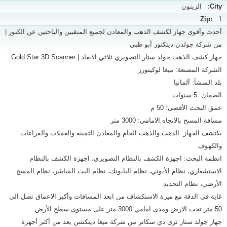
City:
الزيتون
Zip:
1
أحدث وأقوى جهاز لكشف الذهب والمعادن لجميع المنقبين والباحثين عن الكنوز |
من شركة جولدن ديتكتور أبو ظبي
جهاز كشف الذهب جولد ستار التصويري ثلاثي الابعاد | Gold Star 3D Scanner
الشركة المصنعة: ميغا لوكيتورز
بلد المنشأ: ألمانيا
الضمان: 5 سنوات
عمق البحث الأقصى: 50 م
مسافة المسح بالاتجاه الامامي: 3000 متر
يكتشف الجهاز: الذهب والذهب الخام والمعادن الثمينة والعملات والفراغات
والكهوف
انظمة البحث: اجهزة الكشف بالنظام التصويري، اجهزة الكشف بالنظام
الاستشعاري، نظام الأيوني، نظام البايونك، نظام البث المباشر، نظام المسج
الأرضي، نظام التحديد
غاية في الدقة مع ميزة الاستكشاف من ابعد المسافات وأكبر الاعماق تصل الى
50 متر تحت الارض ومدى امامي 3000 متر على مستوى سطح الأرض
جهاز جولد ستار ثري دي سكانر من شركة ميغا ديتكشن يعد من أكثر أجهزة