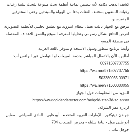
كشف الذهب تكاملا لأنه يتضمن ثمانية أنظمة بحث متنوعة للبحث لتلبية رغبات
رغبات المنقبين بمختلف الفئات بدءا من الهواة والمبتدئين وحتى المحترفين
المتمرسين
مرفق مع الجهاز تابلت يعمل بنظام اندرويد مع تطبيق تحليلي للأنظمة التصويرية
لعرض النتائج بشكل رسومي وتحليلها لمعرفة الموقع والعمق للأهداف المحتملة
في منطقة المسح
وأيضا برنامج متطور وسهل الاستخدام متوفر باللغة العربية
أطلبوه الأن بالاتصال المباشر بخدمة المبيعات او التواصل عبر الواتس أب:
00971507737755
https://wa.me/971507737755
00971 503380055
https://wa.me/971503380055
للمزيد من المعلومات حول الجهاز:
https://www.goldendetector.com/ae/gold-star-3d-sc anner
لزيارة مقر الشركة:
جولدن ديتيكتور - الإمارات العربية المتحدة - أبو ظبي - النادي السياحي - مقابل
أبو ظبي مول - بناية شليله - معرض المبيعات 704
جوجل ماب :