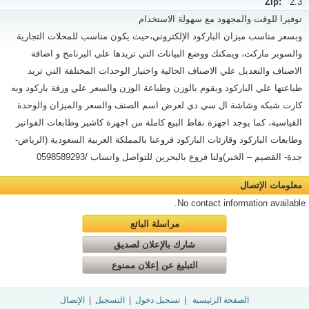
Zip:
2.3
توفيرا للوقت والمجهود مع سهولة الاستخدام
وبسعر مناسب ميزان الباركود الإلكتروني،حيث يكون مناسب للمحلات التجارية
والسوبر ماركت، ويمكنك ووضع البيانات التي تريدها علي البرنامج و اضافة
الاصناف والتعديل علي الاصناف الحالية واختيار الوحدات المختلفة التي تريد
طباعتها علي الباركود ويقوم بالوزن وطباعة الوزن والسعر علي ورقة باركود وبه
كارت شبكه وشاشة ال سي دي لعرض اسم الصنف والسعر والميزان والوحدة
القياسية، كما يوجد اجهزة نقاط البيع كاملة من اجهزة كاشير وطابعات الفواتير
وطابعات الباركود وقارئات الباركود فروعنا بالمملكة العربية السعودية (الرياض-
جدة- القصيم – الخبر)ولنا فروع بالبحرين للتواصل واتساب /0598589293
معلومات الإتصال
No contact information available.
مراسلة البائع
شارك بالإعلان لصديق
التبليغ عن إعلان ممنوع
الصفحة الرئيسية
|
تسجيل دخول
|
التسجيل
|
الإتصال