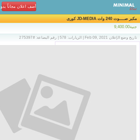
أضف اعلان مجاناً بدو
مكبر صــــوت 240 وات JD-MEDIA كورى
جنية9,400.00
تاريخ وضع الإعلان Feb 09, 2021 | الزيارات: 578 | رقم البضاعة: #275397