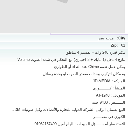
City:
مدينه نصر
Zip:
01
مكبر قدرة 240 وات – تقسيم 4 مناطق
مازج 4 دخل (1 مايك + 3 اختياري) مع التحكم في شدة الصوت Volume
يمكن عمل نغمة Chime عند النداء أو الطوارئ
به مكان لتركيب وحدات مصدر الصوت او وحدة رسائل
الماركه : JD-MEDIA
المنشأ : كـــــــــورى
الموديل : AT-1240
الســــعر : 9400 جنيه
البيع بضمان الوكيل الشركة الدوليه للتجارة والأتصالات وكيل صوتيات JDM
الكورى فى مصــــــر
للاستفسار أمســـــؤل المبيعات : الهام أمين 01062157490