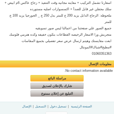
اسعارنا تشمل التركيب + معاينه مجانيه وقت التنفيذ + زجاج عاكس 6م ابيض +
سلك مجفلن غير قابل للصدأ + اكسسوارات اصليه مستورده
ملحوظه: الزجاج الدابل يزيد 200 ج للمتر بدل 250 ج _ الجورجيا يزيد 100 ج
للمتر
جميع الصور علي صفحتنا من اعمالنا ليس صور تسويقيه
متجريش ورا الاسعار الرخيصه القطاعات بتكون خفيفه وكده هترمي فلوسك
ابعت مقايستك وهيتم ارسال عرض سعر تفصيلي بجميع المقاسات
#مطبخ#شباك#المونتال
01060351363
معلومات الإتصال
No contact information available.
مراسلة البائع
شارك بالإعلان لصديق
التبليغ عن إعلان ممنوع
الصفحة الرئيسية
|
تسجيل دخول
|
التسجيل
|
الإتصال