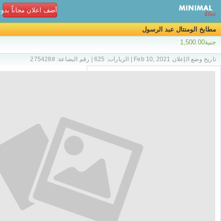
أضف اعلان مجاناً بدو
مطابخ الومنتال عبد الرسول
جنية1,500.00
تاريخ وضع الإعلان Feb 10, 2021 | الزيارات: 625 | رقم البضاعة: #275428