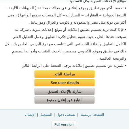
مواقع الإعلانات المبوبة بكل أقسامها .
• صممنا أكثر من تطبيق وموقع إعلاني في مجالات مختلفة ( الحيوانات الأليفة –
الثروة الحيوانية – العقارات – السيارات – كل المنتجات بجميع أنواعها ) ، وفي
أكثر من دولة مثل مصر والسعودية والكويت والعراق وموريتانيا .
• فإذا كنت تريد تصميم تطبيق إعلانات أو موقع إعلانات مبوبة ، شركة تك
سوفت عندها الحل ، حيث نقوم بتحليل فكرة التطبيق وعمل التحليل الفني
الكامل للتطبيق وإضافة الخصائص التي تتناسب مع نوع البزنس الخاص بك ، كل
ذلك في تطبيق وموقع الكتروني مصممين بأحدث التقنيات وأدوات التصميم
والبرمجة العالمية .
• للمزيد عن تصميم تطبيق إعلانات يرجى الضغط على الرابط التالي
مراسلة البائع
See user details
شارك بالإعلان لصديق
التبليغ عن إعلان ممنوع
الصفحة الرئيسية
|
تسجيل دخول
|
التسجيل
|
الإتصال
Full version