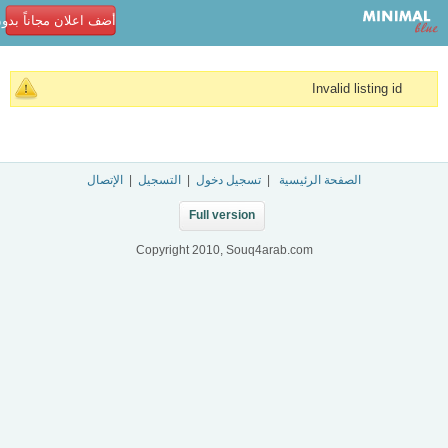
أضف اعلان مجاناً بدو
Invalid listing id
الصفحة الرئيسية
|
تسجيل دخول
|
التسجيل
|
الإتصال
Full version
Copyright 2010, Souq4arab.com