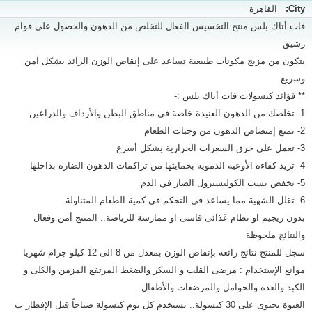
City:
القاهرة
فات أتاك بلس منتج التخسيس الفعال للتخلص من الدهون والحصول على قوام
رشيق
يتكون من مزيج مكونات طبيعية تساعد على إنقاص الوزن الزائد بشكل آمن
وسريع
** فؤائد كبسولات فات أتاك بلس :-
1- تخلصك من الدهون العنيدة خاصة فى مناطق البطن والأرداف والذراعين
2- تمنع إمتصاص الدهون من وجبات الطعام
3- تعمل على حرق السعرات الحرارية بشكل أسرع
4- تزيد كفاءة الأوعية الدموية بحمايتها من تراكمات الدهون الضارة بداخلها
5- تخفض نسب الكوليسترول الضار في الدم
6- تقلل الشهية مما يساعد في التحكم في كمية الطعام المتناولة
بدون ريجيم او نظام غذائى قاسى او ممارسة للرياضة.. المنتج أمن وفعال
والنتائج ملحوظة
سجل للمنتج نتائج رائعة بإنقاص الوزن بمعدل من 8 الى 12 كيلو جرام شهريا
موانع الإستخدام : مرضى القلب و السكر والضغط المرتفع المزمن والكلى و
الكبد والغدة والحوامل والمرضعات والأطفال .
العبوة تحتوى على 30 كبسولة.. يستخدم كل يوم كبسولة صباحاً قبل الإفطار ب