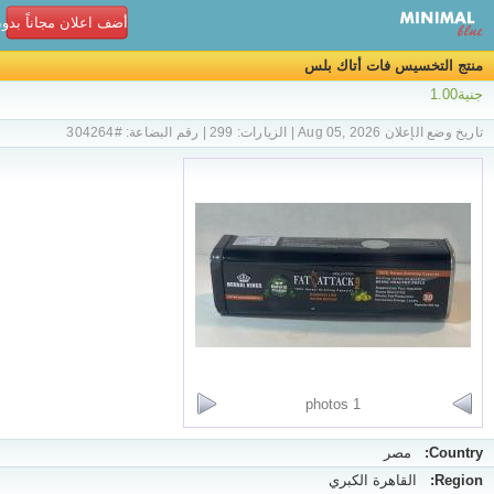
أضف اعلان مجاناً بدو
منتج التخسيس فات أتاك بلس
جنية1.00
تاريخ وضع الإعلان Aug 05, 2026 | الزيارات: 299 | رقم البضاعة: #304264
1 photos
Country:
مصر
Region:
القاهرة الكبري