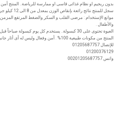
بدون ريجيم او نظام غذائى قاسى او ممارسة للرياضة.. المنتج أمن 
سجل للمنتج نتائج رائعة بإنقاص الوزن بمعدل من 8 الى 12 كيلو جرام شهريا
موانع الإستخدام : مرضى القلب و السكر والضغط المرتفع المزمن 
والأطفال .
العبوة تحتوى على 30 كبسولة.. يستخدم كل يوم كبسولة صباحاً قبل الإفطار ب 30 دقيقة
المنتج من مكونات طبيعية 100% . أمن وفعال وليس له أى أثار جانبية
للإتصال 01205687757
01200376129
واتس 00201205687757