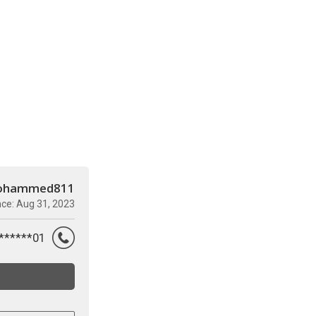
ohammed811
nce: Aug 31, 2023
01********