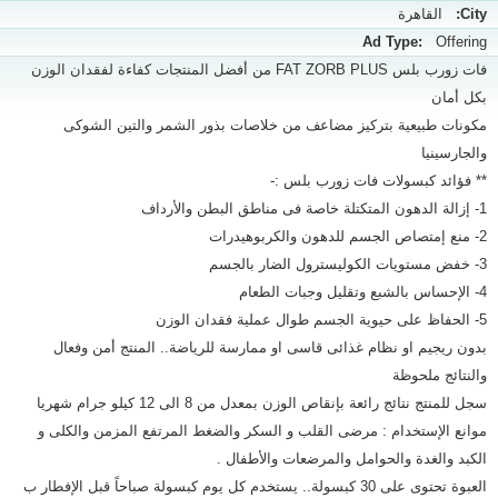
City:
القاهرة
Ad Type:
Offering
فات زورب بلس FAT ZORB PLUS من أفضل المنتجات كفاءة لفقدان الوزن
بكل أمان
مكونات طبيعية بتركيز مضاعف من خلاصات بذور الشمر والتين الشوكى
والجارسينيا
** فؤائد كبسولات فات زورب بلس :-
1- إزالة الدهون المتكتلة خاصة فى مناطق البطن والأرداف
2- منع إمتصاص الجسم للدهون والكربوهيدرات
3- خفض مستويات الكوليسترول الضار بالجسم
4- الإحساس بالشبع وتقليل وجبات الطعام
5- الحفاظ على حيوية الجسم طوال عملية فقدان الوزن
بدون ريجيم او نظام غذائى قاسى او ممارسة للرياضة.. المنتج أمن وفعال
والنتائج ملحوظة
سجل للمنتج نتائج رائعة بإنقاص الوزن بمعدل من 8 الى 12 كيلو جرام شهريا
موانع الإستخدام : مرضى القلب و السكر والضغط المرتفع المزمن والكلى و
الكبد والغدة والحوامل والمرضعات والأطفال .
العبوة تحتوى على 30 كبسولة.. يستخدم كل يوم كبسولة صباحاً قبل الإفطار ب