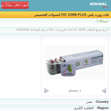
أضف اعلان مجاناً بدو
فات زورب بلس FAT ZORB PLUS كبسولات للتخسيس
جنية1.00
تاريخ وضع الإعلان Jul 24, 2026 | الزيارات: 321 | رقم البضاعة: #305044
1 photos
Country:
مصر
Region:
القاهرة الكبري