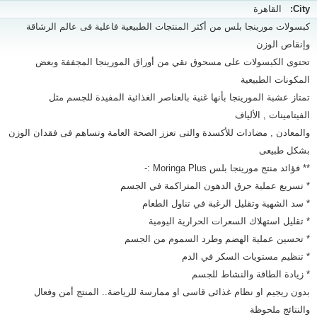
City:
القاهرة
كبسولات مورينجا بلس من أكثر المنتجات الطبيعية فاعلية فى عالم الرشاقة
وإنقاص الوزن
تحتوى الكبسولات على مسحوق نقي من أوراق المورينجا المجففة وبعض
المكونات الطبيعية
تمتاز عشبة المورينجا بأنها غنية بالعناصر الغذائية المفيدة للجسم مثل
الفيتامينات , الألياف
والمعادن , مضادات للأكسدة والتى تعزز الصحة العامة وتساهم فى فقدان الوزن
بشكل طبيعى
** فؤائد منتج مورينجا بلس Moringa Plus :-
* تسريع عملية حرق الدهون المتراكمة في الجسم
* سد الشهية وتقليل الرغبة في تناول الطعام
* تقليل استهلاك السعرات الحرارية اليومية
* تحسين عملية الهضم وطرد السموم من الجسم
* تنظيم مستويات السكر في الدم
* زيادة الطاقة والنشاط للجسم
بدون ريجيم او نظام غذائى قاسى او ممارسة للرياضة.. المنتج أمن وفعال
والنتائج ملحوظة