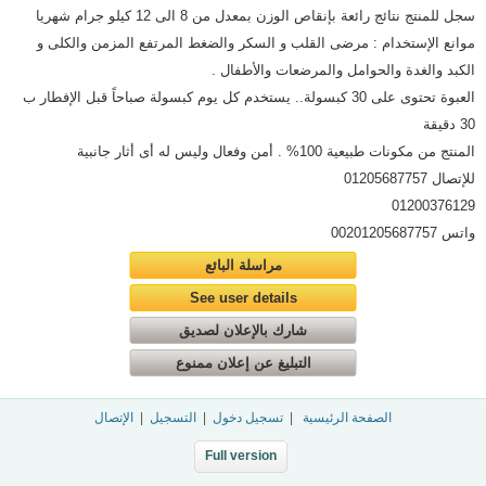
سجل للمنتج نتائج رائعة بإنقاص الوزن بمعدل من 8 الى 12 كيلو جرام شهريا
موانع الإستخدام : مرضى القلب و السكر والضغط المرتفع المزمن والكلى و
الكبد والغدة والحوامل والمرضعات والأطفال .
العبوة تحتوى على 30 كبسولة.. يستخدم كل يوم كبسولة صباحاً قبل الإفطار ب
30 دقيقة
المنتج من مكونات طبيعية 100% . أمن وفعال وليس له أى أثار جانبية
للإتصال 01205687757
01200376129
واتس 00201205687757
مراسلة البائع
See user details
شارك بالإعلان لصديق
التبليغ عن إعلان ممنوع
الصفحة الرئيسية
|
تسجيل دخول
|
التسجيل
|
الإتصال
Full version