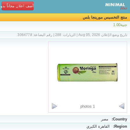
أضف اعلان مجاناً بدو
منتج التخسيس مورينجا بلس
جنية1.00
تاريخ وضع الإعلان Aug 05, 2026 | الزيارات: 288 | رقم البضاعة: #306477
1 photos
Country:
مصر
Region:
القاهرة الكبري