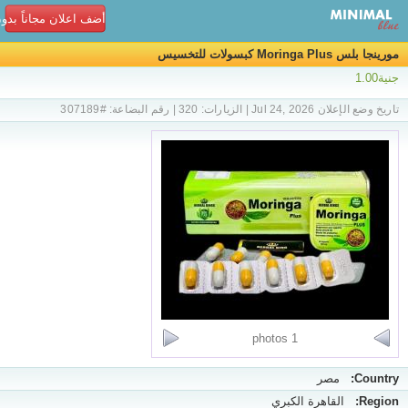
أضف اعلان مجاناً بدو
مورينجا بلس Moringa Plus كبسولات للتخسيس
جنية1.00
تاريخ وضع الإعلان Jul 24, 2026 | الزيارات: 320 | رقم البضاعة: #307189
1 photos
Country:
مصر
Region:
القاهرة الكبري