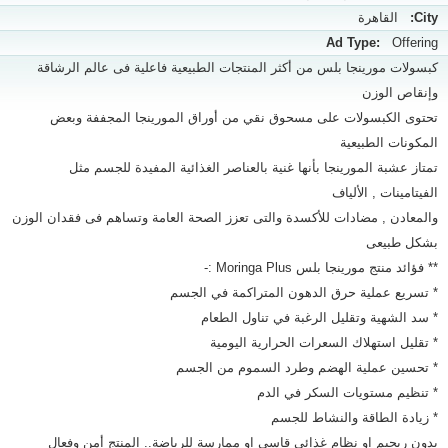
City:
القاهرة
Ad Type:
Offering
كبسولات مورينجا بلس من أكثر المنتجات الطبيعية فاعلية فى عالم الرشاقة
وإنقاص الوزن
تحتوى الكبسولات على مسحوق نقي من أوراق المورينجا المجففة وبعض
المكونات الطبيعية
تمتاز عشبة المورينجا بأنها غنية بالعناصر الغذائية المفيدة للجسم مثل
الفيتامينات , الألياف
والمعادن , مضادات للأكسدة والتى تعزز الصحة العامة وتساهم فى فقدان الوزن
بشكل طبيعى
** فؤائد منتج مورينجا بلس Moringa Plus :-
* تسريع عملية حرق الدهون المتراكمة في الجسم
* سد الشهية وتقليل الرغبة في تناول الطعام
* تقليل استهلاك السعرات الحرارية اليومية
* تحسين عملية الهضم وطرد السموم من الجسم
* تنظيم مستويات السكر في الدم
* زيادة الطاقة والنشاط للجسم
بدون ريجيم او نظام غذائى قاسى او ممارسة للرياضة.. المنتج أمن وفعال