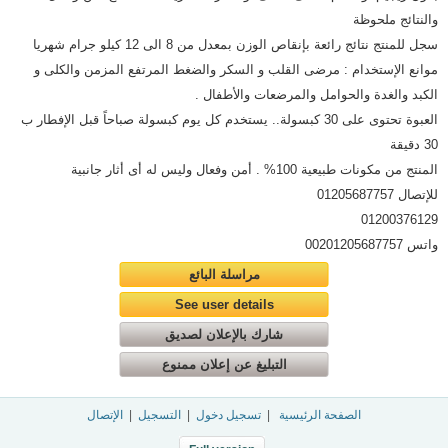
والنتائج ملحوظة
سجل للمنتج نتائج رائعة بإنقاص الوزن بمعدل من 8 الى 12 كيلو جرام شهريا
موانع الإستخدام : مرضى القلب و السكر والضغط المرتفع المزمن والكلى و
الكبد والغدة والحوامل والمرضعات والأطفال .
العبوة تحتوى على 30 كبسولة.. يستخدم كل يوم كبسولة صباحاً قبل الإفطار ب
30 دقيقة
المنتج من مكونات طبيعية 100% . أمن وفعال وليس له أى أثار جانبية
للإتصال 01205687757
01200376129
واتس 00201205687757
مراسلة البائع
See user details
شارك بالإعلان لصديق
التبليغ عن إعلان ممنوع
الصفحة الرئيسية
|
تسجيل دخول
|
التسجيل
|
الإتصال