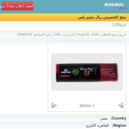
أضف اعلان مجاناً بدو
منتج التخسيس ريال سليم بلس
جنية1.00
تاريخ وضع الإعلان Aug 05, 2026 | الزيارات: 326 | رقم البضاعة: #308678
1 photos
Country:
مصر
Region:
القاهرة الكبري