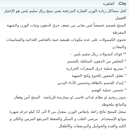
City:
القاهرة
لحل مشاكل زيادة الوزن الضارة المزعجة يعتبر منتج ريال سليم بلس هو الإختيار
الافضل
المنتج مُصمم خصيصاً لمن يعانى من ضعف حرق الدهون وثبات الوزن والشهية
المفرطة
تحتوى الكبسولات على عدة مكونات طبيعية غنية بالعناصر الغذائية والفيتامينات
والمعادن
** فوائد كبسولات ريال سليم بلس :-
* التخلص من الدهون المتكتلة بالجسم
* تسريع عملية حرق السعرات الحرارية
* تقليل الشعور بالجوع وكبح الشهية
* إمداد الجسم بالطاقة وتحسين الأداء البدني
* تحسين عملية الهضم
بدون ريجيم او نظام غذائى قاسى او ممارسة للرياضة.. المنتج أمن وفعال
والنتائج ملحوظة
سجل للمنتج نتائج رائعة بإنقاص الوزن بمعدل من 8 الى 12 كيلو جرام شهريا
موانع الإستخدام : مرضى القلب و السكر والضغط المرتفع المزمن والكلى و
الكبد والغدة والحوامل والمرضعات والأطفال .