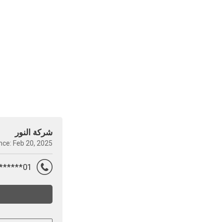
شركة النور
nce: Feb 20, 2025
01********