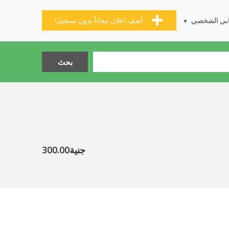
بي الشخصي
أضف اعلان مجاناً بدون تسجيل!
جنية300.00