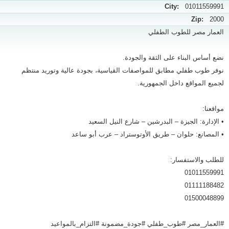
City:
01011559991
Zip:
2000
العمار مصر للطوب الطفلي
نضع أساس البناء على الثقة والجودة.
نوفر طوب طفلي مطابق للمواصفات القياسية، بجودة عالية وتوريد منتظم
لجميع المواقع داخل الجمهورية.
مواقعنا:
• الإدارة: الجيزة – البدرشين – شارع النيل السعيد
• المصانع: حلوان – طريق الأوتوستراد – عرب أبو ساعد
للطلب والاستفسار:
01011559991
01111188482
01500048899
#العمار_مصر #طوب_طفلي #جودة_مضمونة #التزام_بالمواعيد