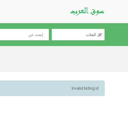
Invalid listing id