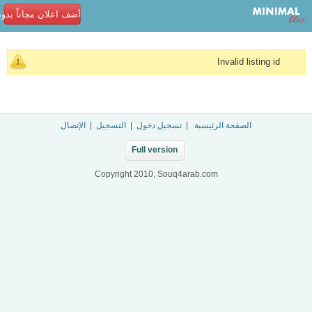
أضف اعلان مجاناً بدو
Invalid listing id
الصفحة الرئيسية
|
تسجيل دخول
|
التسجيل
|
الإتصال
Full version
Copyright 2010, Souq4arab.com