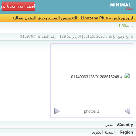
أضف اعلان مجاناً بدو
ليبوزين بلس – Lipozene Plus | للتخسيس السريع وحرق الدهون بفعالية
جنية1.00
01140963128/01208615248
تاريخ وضع الإعلان Jul 15, 2026 | الزيارات: 129 | رقم البضاعة: #315976
1 photos
Country:
مصر
Region:
المحلة الكبرى