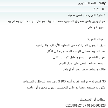
City:
المحلة الكبرى
Zip:
01
خسارة الوزن ما بقتش صعبة
مع ليبوزين بلس هتحرق الدهون، تسد الشهية، وتوصل للجسم اللي بتحلم بيه
بسهولة وأمان
الفوائد القوية:
حرق الدهون المتراكمة في البطن، الأرداف، والذراعين
سد الشهية وتقليل الرغبة المستمرة في الأكل
تعزيز الشعور بالشبع وتقليل كميات الأكل
تنشيط عملية الأيض على مدار اليوم
طاقة ونشاط بدون توتر أو إرهاق
30 كبسولة – تركيبة فعالة آمنة 100% ومناسبة للرجال والسيدات
مكوناته طبيعية وتساعد على التخسيس بدون مجهود أو رياضة
للطلب أو الاستفسار:
01140963128 / 01208615248