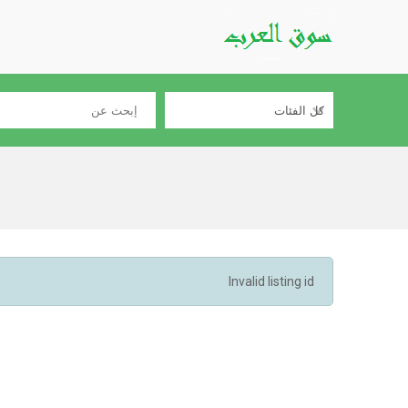
Invalid listing id