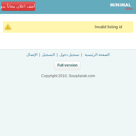
أضف اعلان مجاناً بدو
Invalid listing id
الصفحة الرئيسية
|
تسجيل دخول
|
التسجيل
|
الإتصال
Full version
Copyright 2010, Souq4arab.com