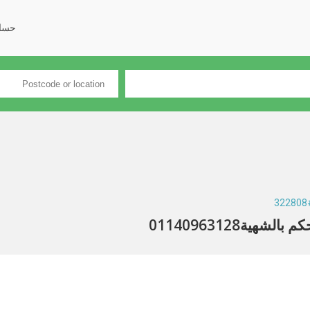
حسا
ية01140963128