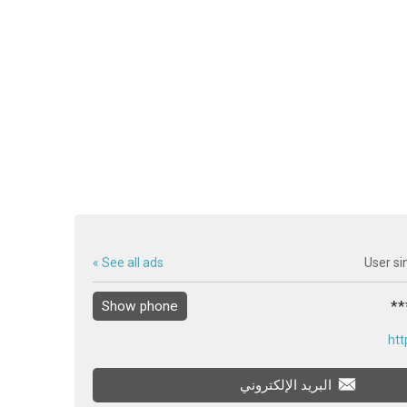
See all ads »
User si
Show phone
htt
البريد الإلكتروني