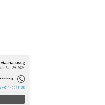
viaananaseg
nce: Sep 29, 2024
01********
p://01140963128