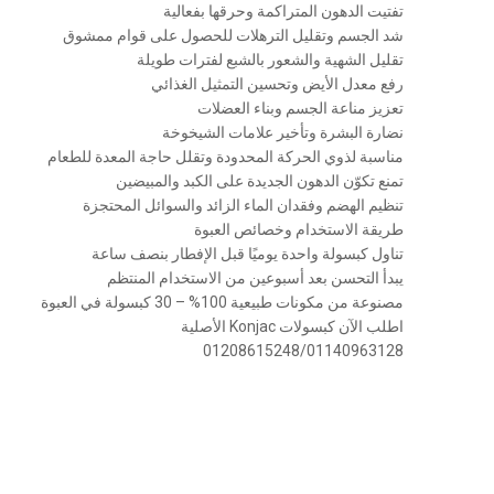
تفتيت الدهون المتراكمة وحرقها بفعالية
شد الجسم وتقليل الترهلات للحصول على قوام ممشوق
تقليل الشهية والشعور بالشبع لفترات طويلة
رفع معدل الأيض وتحسين التمثيل الغذائي
تعزيز مناعة الجسم وبناء العضلات
نضارة البشرة وتأخير علامات الشيخوخة
مناسبة لذوي الحركة المحدودة وتقلل حاجة المعدة للطعام
تمنع تكوّن الدهون الجديدة على الكبد والمبيضين
تنظيم الهضم وفقدان الماء الزائد والسوائل المحتجزة
طريقة الاستخدام وخصائص العبوة
تناول كبسولة واحدة يوميًا قبل الإفطار بنصف ساعة
يبدأ التحسن بعد أسبوعين من الاستخدام المنتظم
مصنوعة من مكونات طبيعية 100% – 30 كبسولة في العبوة
اطلب الآن كبسولات Konjac الأصلية
01208615248/01140963128