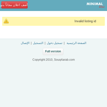
أضف اعلان مجاناً بدو
Invalid listing id
الصفحة الرئيسية
|
تسجيل دخول
|
التسجيل
|
الإتصال
Full version
Copyright 2010, Souq4arab.com