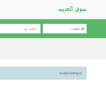
Invalid listing id