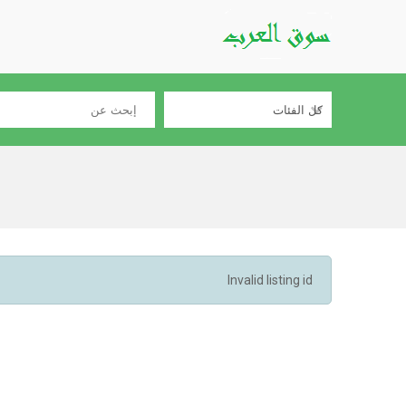
Invalid listing id