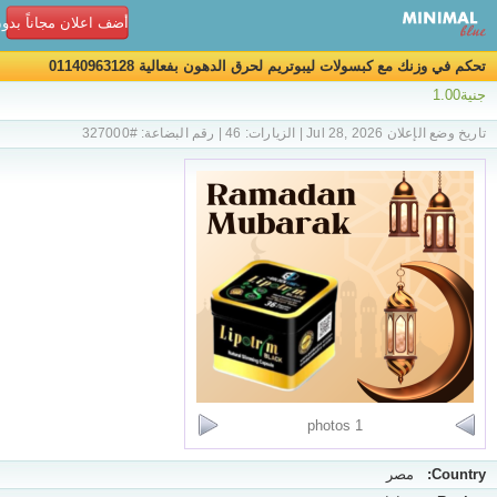
أضف اعلان مجاناً بدو
تحكم في وزنك مع كبسولات ليبوتريم لحرق الدهون بفعالية 01140963128
جنية1.00
تاريخ وضع الإعلان Jul 28, 2026 | الزيارات: 46 | رقم البضاعة: #327000
1 photos
Country:
مصر