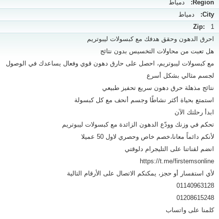
Region:
دمياط
City:
دمياط
Zip:
1
احرق الدهون وحقق هدفك مع كبسولات ليبوتريم
هل تعبت من محاولات التخسيس بدون نتائج
مع كبسولات ليبوتريم، احصل على حارق دهون قوي وفعال يساعدك في الوصول
لجسم مثالي بشكل أسرع
نتائج مذهلة حرق دهون سريع تحفيز طبيعي
استمتع بحياة أكثر نشاطًا وجسم أنحف مع كل كبسولة
ابدأ رحلتك الآن
تحكم في وزنك وودّع الدهون الزائدة مع كبسولات ليبوتريم
لأنكم دائماً معانا،خصم خاص وحصري لاول 50 عميلا
انضم لقناتنا على التليجرام دلوقتي
https://t.me/firstemsonline
لأي استفسار أو حجز، يمكنكم الاتصال على الأرقام التالية
01140963128
01208615248
كلمنا على واتساب