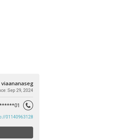
viaananaseg
nce: Sep 29, 2024
01********
p://01140963128