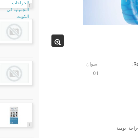
1
Re
اسوان
01
1
احة_يومية