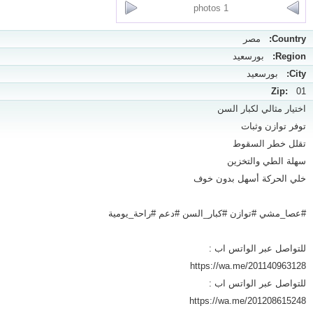
1 photos
Country:
مصر
Region:
بورسعيد
City:
بورسعيد
Zip:
01
اختيار مثالي لكبار السن
توفر توازن وثبات
تقلل خطر السقوط
سهلة الطي والتخزين
خلي الحركة أسهل بدون خوف
#عصا_مشي #توازن #كبار_السن #دعم #راحة_يومية
للتواصل عبر الواتس اب :
https://wa.me/201140963128
للتواصل عبر الواتس اب :
https://wa.me/201208615248