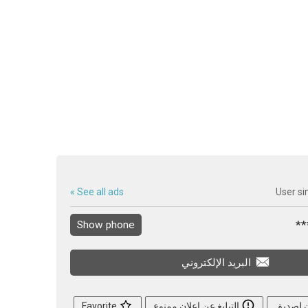
See all ads »
User si
Show phone
البريد الإلكتروني
ن لصديق
التبليغ عن إعلان ممنوع
Favorite