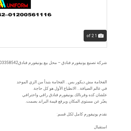
of 2
1
شركة تصنيع يونيفورم فنادق – محل بيع يونيفورم فنادق01003358542
الفخامة مش ديكور بس… الفخامة بتبدأ من الزي الموحد
في عالم الضيافة… الانطباع الأول هو كل حاجة.
علشان كده وفرنالك يونيفورم فنادق راقي واحترافي
يعبّر عن مستوى المكان ويرفع قيمة البراند بصمت.
نقدم يونيفورم كامل لكل قسم:
استقبال