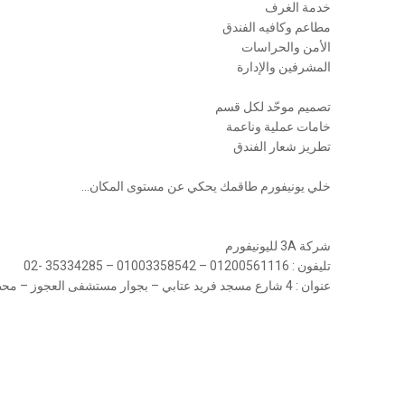
خدمة الغرف
مطاعم وكافيه الفندق
الأمن والحراسات
المشرفين والإدارة
تصميم موحّد لكل قسم
خامات عملية وناعمة
تطريز شعار الفندق
خلي يونيفورم طاقمك يحكي عن مستوى المكان…
شركة 3A لليونيفورم
تليفون : 01200561116 – 01003358542 – 35334285 -02
عنوان : 4 شارع مسجد فريد عتابي – بجوار مستشفى العجوز – محطة مترو الدائرى