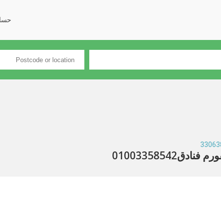
حسا
01003358542