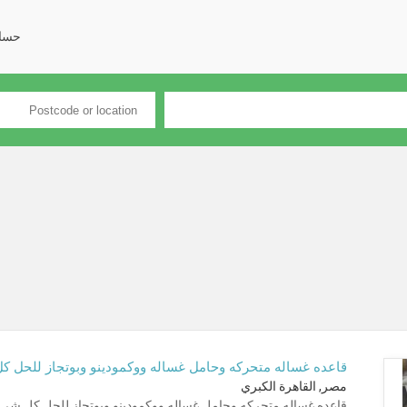
حسا
قاعده غساله متحركه وحامل غساله ووكمودينو وبوتجاز للحل 
مصر, القاهرة الكبري
قاعده غساله متحركه وحامل غساله ووكمودينو وبوتجاز للحل كل شي -