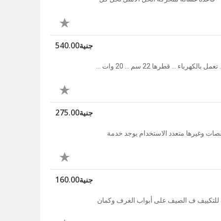
جنية540.00
مروحه مكتب مشبك جديد اقوي مروحه مكتب مشبك كبيره ... بتلف ... تعمل بالكهرباء ... قطرها 22 سم ... 20 وات ...
جنية275.00
صات وغيرها متعدد الاستخدام يوجد خدمة
جنية160.00
به للتكييف ف الصيف على أبواب الغرف وكمان