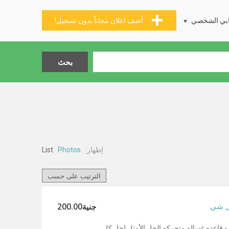
بي الشخصي
أضف اعلان مجاناً بدون تسجيل!
إظهار:
List
Photos
جنية200.00
كل شي
 قاعده غساله متحركه الحل الأمثل لحل كل