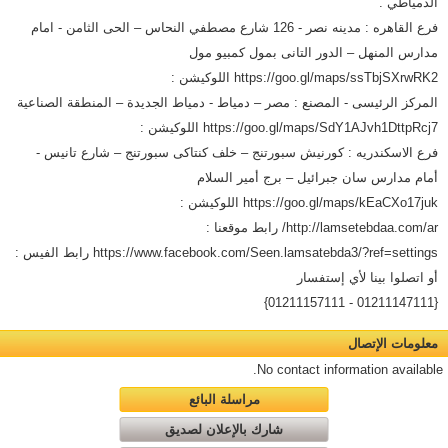
الدمياطي .
فرع القاهره : مدينه نصر - 126 شارع مصطفي النحاس – الحى الثامن - امام
مدارس المنهل – الدور التانى بمول كمبيو مول
https://goo.gl/maps/ssTbjSXrwRK2 اللوكيشن :
المركز الرئيسى - المصنع : مصر – دمياط - دمياط الجديدة – المنطقة الصناعية
https://goo.gl/maps/SdY1AJvh1DttpRcj7 اللوكيشن :
فرع الاسكندريه : كورنيش سبورتنج – خلف كنتاكى سبورتنج – شارع تانيس -
أمام مدارس سان جبرائيل – برج أمير السلام
https://goo.gl/maps/kEaCXo17juk اللوكيشن :
http://lamsetebdaa.com/ar/ رابط موقعنا :
https://www.facebook.com/Seen.lamsatebda3/?ref=settings رابط الفيس :
أو اتصلوا بينا لأي إستفسار
{01211147111 - 01211157111}
معلومات الإتصال
No contact information available.
مراسلة البائع
شارك بالإعلان لصديق