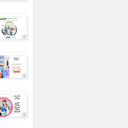
1
1
1