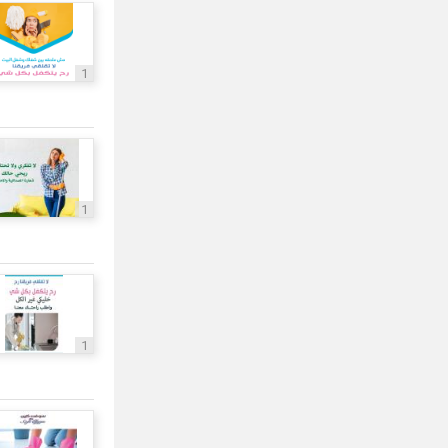
1
1
1