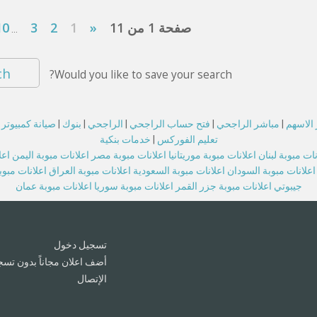
صفحة 1 من 11
«
1
2
3
10
...
ch
Would you like to save your search?
الاسهم
|
مباشر الراجحي
|
فتح حساب الراجحي
|
الراجحي
|
بنوك
|
صيانة كمبيوتر
تعليم الفوركس
|
خدمات بنكية
نات مبوبة لبنان
اعلانات مبوبة موريتانيا
اعلانات مبوبة مصر
اعلانات مبوبة اليمن
اعل
اعلانات مبوبة السودان
اعلانات مبوبة السعودية
اعلانات مبوبة العراق
اعلانات مبو
جيبوتي
اعلانات مبوبة جزر القمر
اعلانات مبوبة سوريا
اعلانات مبوبة عمان
تسجيل دخول
أضف اعلان مجاناً بدون تسج
الإتصال