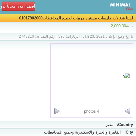
أضف اعلان مجاناً بدو
لدينا شغالات.جليسات مسنين.مربيات لجميع المحافظات01017902000
جنية2,000.00
تاريخ وضع الإعلان Jan 23, 2021 | الزيارات: 596 | رقم البضاعة: #274321
4 photos
Country:
مصر
City:
القاهرة والجيزة والاسكندرية وجميع المحافظات