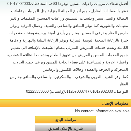
أفضل شغالات.مربيات.راعيات مسنين نوفرها لكافة المحافظات01017902000
نوفر بالضمانات للمنازل جميع أنواع العمالة المنزلية مثل المربيات وعاملات
النظافة والبيبى سيتر وجلسيات المسنين وراعيات المسنين المقيمات والغير
مقيمات والشهرية كما نوفر السائق والساعى والشيف وعمال البوفيه ونوفر
حارس العقار و نرعى المسنين بمنازلهم بأيدى أمينة ورحيمة ومتخصصة ذوات
خبرة بالرعاية الصحية اليومية المنزلية ونوفر الرعاية الليلية والنهارية والاقامة
الكاملة ونقدم خدمات التمريض المنزلى بنظام الشيفت بالإضافة الى تقديم
جميع الخدمات للمسن والمريض من تجهيز الطعام وخدمات النظافة الشخصية
واعطاء الادوية والمساعدة على قضاء الحاجة للمسن ونرعى جميع الحالات
المتحركة و الحرجة والقعيدة وحالات الكسور والزهايمر
كما نوفر الشيف الغربى والشرقى – والسكرتيرة والساعى والسائق وحارس
العقار
للتواصل: 01017902000 / 01126700074(واتساب) 01223333060
معلومات الإتصال
No contact information available.
مراسلة البائع
شارك بالإعلان لصديق