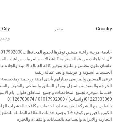
Country:
مصر
City:
وجميع
خادمة-مربية-راعية مسنين نوفرها لجميع المحافظات01017902000
كل احتياجاتك من عمالة منزلية كالشغالات والمربيات وراعيات المسن
علشان تكون مطمن و بنلتزم بتوفير كافة العمالة الامينة والجادة 
الجنسيات اسيوية و افريقية وايضا عمالة ريفية
نرعى المسنين والمرضى بمنازلهم بأيدى امينة ورحيمة ومتخصصة و
الحرجة والمتقدمة بالمنزل. ونوفر السائق والساعى والشيف والسفرج
01223333060(واتساب) / 01017902000 / 01126700074
بالتعاون مع االشركة الفرنسية لدينا خدمات مكافحة الحشرات الزا
الكورونا فيروس كوفيد-19 وجميع خدمات النظافة ال
التجارية والادراية والصناعية بالضمانات والكفاءة والخبرة