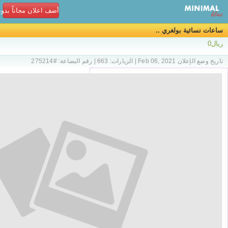
أضف اعلان مجاناً بدو
ساعات نسائية بولغري ..
ريال0
تاريخ وضع الإعلان Feb 06, 2021 | الزيارات: 663 | رقم البضاعة: #275214