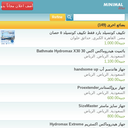
أضف اعلان مجاناً بدو
Refine
بضائع اخرى (149)
تكييف كونسيلد بارد فقط تكييف كونسيلد ٥ حصان
مصر, القاهرة الكبري, حدائق حلوان
جنية1,000.00
باثميت هيدروماكس اكس 30 Bathmate Hydromax X30
السعودية, الرياض, الرياض
جنية1,100.00
جهاز هاندسم أب handsome up
السعودية, الرياض, الرياض
جنية300.00
جهاز بروإكستاندرProextender
السعودية, الرياض, الرياض
جنية600.00
جهاز سايز ماستر SizeMaster
السعودية, الرياض, الرياض
جنية800.00
جهاز هيدروماكس اكستريم Hydromax Extreme