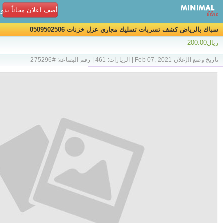
أضف اعلان مجاناً بدو
سباك بالرياض كشف تسربات تسليك مجاري عزل خزنات 0509502506
ريال200.00
تاريخ وضع الإعلان Feb 07, 2021 | الزيارات: 461 | رقم البضاعة: #275296