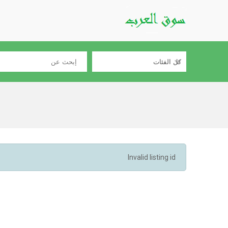
Invalid listing id