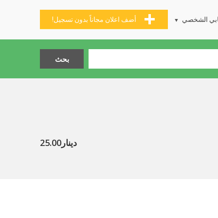
بي الشخصي
أضف اعلان مجاناً بدون تسجيل!
دينار25.00