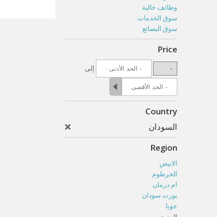
وظائف خالية
سوق الخدمات
سوق البضائع
Price
إلى
Country
السودان
Region
الابيض
الخرطوم
ام درمان
بورت سودان
جوبا
المزيد...