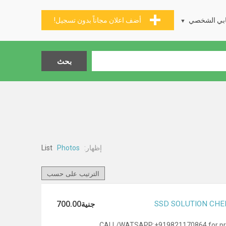
بي الشخصي
أضف اعلان مجاناً بدون تسجيل!
إظهار:
List
Photos
جنية700.00
SSD SOLUTION CH
CALL/WATSAPP:+919821170864 for pr