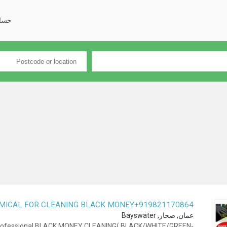
حسا
EMICAL FOR CLEANING BLACK MONEY+919821170864
عمان, صحار, Bayswater
ofessional BLACK MONEY CLEANING( BLACK/WHITE/GREEN-