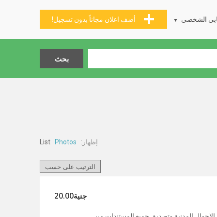
بي الشخصي
أضف اعلان مجاناً بدون تسجيل!
إظهار:
List
Photos
جنية20.00
احوال المدنية وتصديق جميع المستندات من