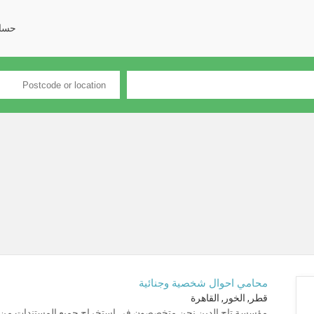
حسا
محامي احوال شخصية وجنائية
قطر, الخور, القاهرة
مؤسسة تاج الدين نحن متخصصون فى استخراج جميع المستندات من ال