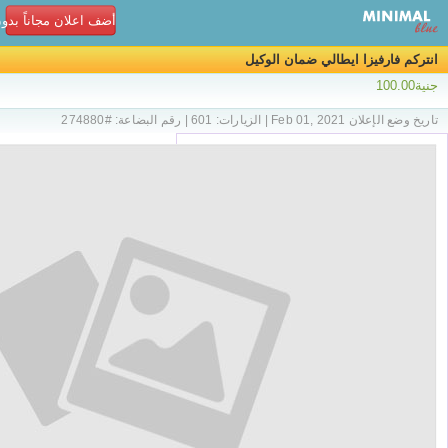
أضف اعلان مجاناً بدو
انتركم فارفيزا ايطالي ضمان الوكيل
جنية100.00
تاريخ وضع الإعلان Feb 01, 2021 | الزيارات: 601 | رقم البضاعة: #274880