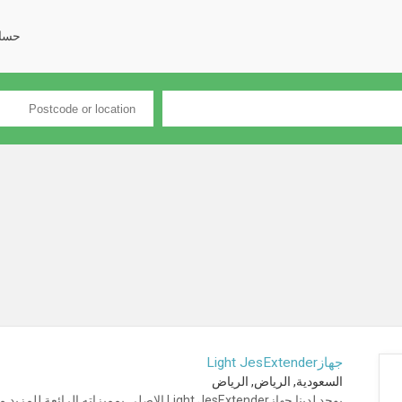
حسا
جهازLight JesExtender
السعودية, الرياض, الرياض
يوجد لدينا جهازLight JesExtender الاصلي بمميزاته