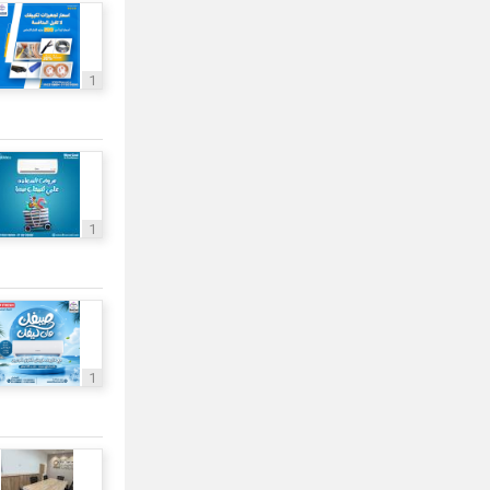
1
1
1