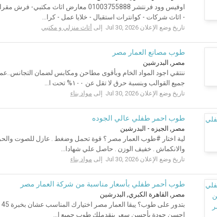
اوفيس وود فرنتشر 01003755888 معارض اثاث 
- اثاث شركات - كوانترات استقبال - خلايا عمل - كرا...
تاريخ وضع الإعلان Jul 30, 2026 إلى
أثاث منزلي و مكتبي
طوب مصانع العمار مصر
مصر, البدرشين
ننتقي اجود المواد الخام وبأقوى مطاحن ومكابس لضمان التجانس..عملي
جميع القوالب وبنسبة حرق لا تقل عن ١٠٠% تحت ا...
تاريخ وضع الإعلان Jul 30, 2026 إلى
مواد بناء
طوب احمر طفلي عالي الجوده
مصر, الجيزه - البدرشين
لية اختار #طوب العمار مصر ؟ قوة تحمل وضغط . عازل للصوت والحرا
والانكماش . خفيف الوزن . حاصل علي شهادا...
تاريخ وضع الإعلان Jul 30, 2026 إلى
مواد بناء
طوب أحمر طفلي بأسعار مناسبة من شركة العمار مصر
مصر, القاهرة الكبري, البدرشين
بت
احسن جودة بأحسن سعر بنقدملك طوب جميع ا...