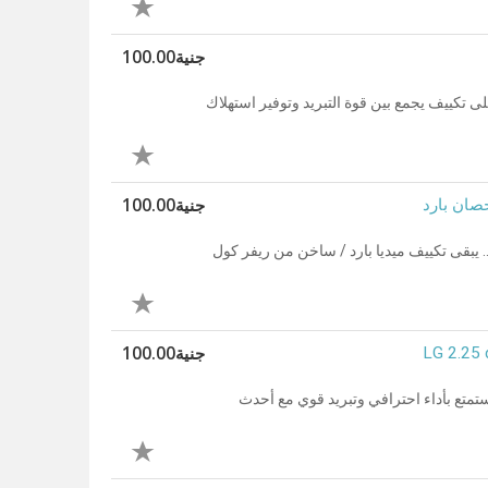
جنية100.00
ل وصلت لو بتدور على تكييف يجمع بين قوة التبريد وتوفير استهلاك
جنية100.00
.. يبقى تكييف ميديا بارد / ساخن من ريفر كول
جنية100.00
... الاختيار هيكون LG من ريفر كول. استمتع بأداء احترافي وتبريد قوي مع أحدث