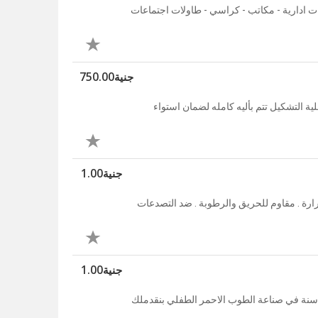
مكتبي- فرش مقرات ادارية - مكاتب - كراسي - طاولات اجتماعات
جنية750.00
ة التشكيل تتم بأليه كامله لضمان استواء
جنية1.00
رة . مقاوم للحريق والرطوبة . ضد التصدعات
جنية1.00
دور على طوب؟ يبقا العمار مصر اختيارك المناسب عشان بخبرة 45 سنة في صناعة الطوب الاحمر الطفلي بنقدملك