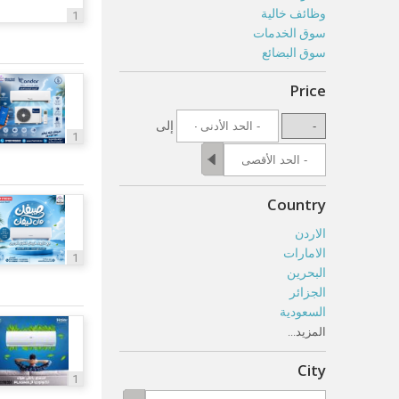
وظائف خالية
1
سوق الخدمات
سوق البضائع
Price
إلى
1
Country
الاردن
الامارات
1
البحرين
الجزائر
السعودية
المزيد...
City
1