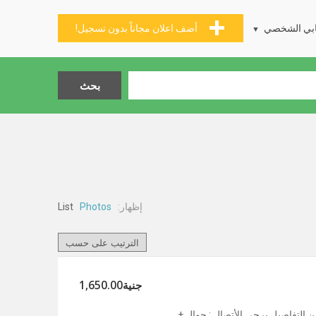
بي الشخصي
أضف اعلان مجاناً بدون تسجيل!
إظهار:
List
Photos
جنية1,650.00
 الرائعة للمزيد من التفاصيل يرجى الأتصال : جوال +