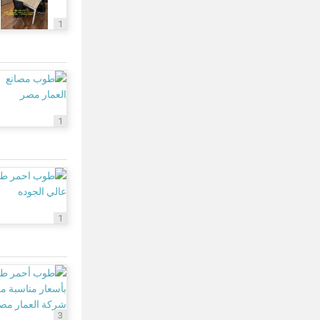
1
1
1
3